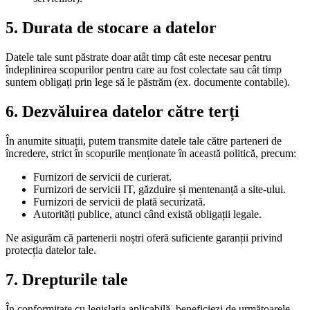
5. Durata de stocare a datelor
Datele tale sunt păstrate doar atât timp cât este necesar pentru
îndeplinirea scopurilor pentru care au fost colectate sau cât timp
suntem obligați prin lege să le păstrăm (ex. documente contabile).
6. Dezvăluirea datelor către terți
În anumite situații, putem transmite datele tale către parteneri de
încredere, strict în scopurile menționate în această politică, precum:
Furnizori de servicii de curierat.
Furnizori de servicii IT, găzduire și mentenanță a site-ului.
Furnizori de servicii de plată securizată.
Autorități publice, atunci când există obligații legale.
Ne asigurăm că partenerii noștri oferă suficiente garanții privind
protecția datelor tale.
7. Drepturile tale
În conformitate cu legislația aplicabilă, beneficiezi de următoarele