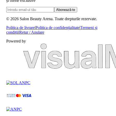
și oferte exclusive
Abonează-te
©
2026
Salon Beauty Arena. Toate drepturile rezervate.
Politica de livrare
|
Politica de confidențialitate
|
Termeni și
condiții
|
Retur / Anulare
Powered by