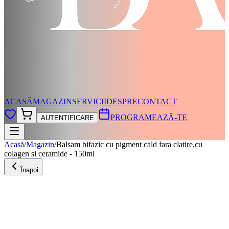
ACASĂ
MAGAZIN
SERVICII
DESPRE
CONTACT
PROGRAMEAZĂ-TE
AUTENTIFICARE
Acasă
/
Magazin
/
Balsam bifazic cu pigment cald fara clatire,cu
colagen si ceramide - 150ml
Înapoi