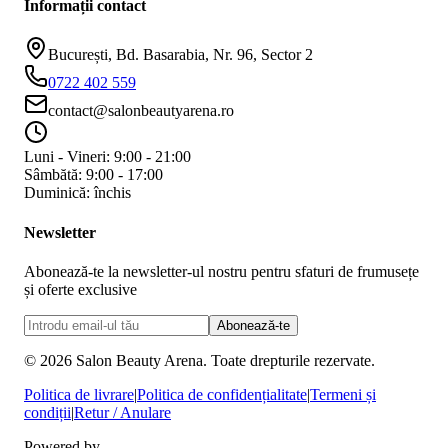
Informații contact
București, Bd. Basarabia, Nr. 96, Sector 2
0722 402 559
contact@salonbeautyarena.ro
Luni - Vineri: 9:00 - 21:00
Sâmbătă: 9:00 - 17:00
Duminică: închis
Newsletter
Abonează-te la newsletter-ul nostru pentru sfaturi de frumusețe
și oferte exclusive
Abonează-te
©
2026
Salon Beauty Arena. Toate drepturile rezervate.
Politica de livrare
|
Politica de confidențialitate
|
Termeni și
condiții
|
Retur / Anulare
Powered by