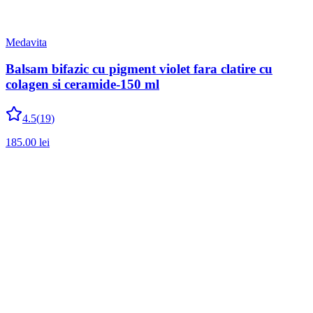
Medavita
Balsam bifazic cu pigment violet fara clatire cu
colagen si ceramide-150 ml
4.5
(
19
)
185.00
lei