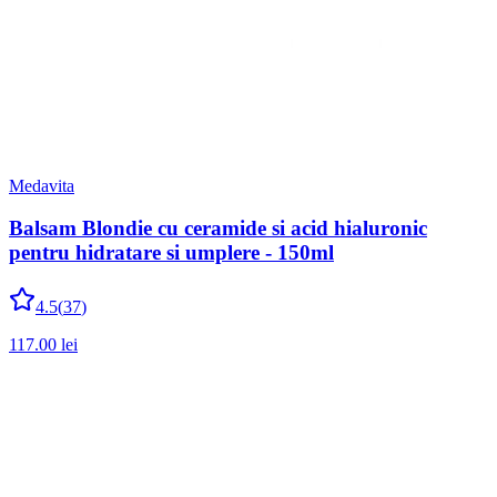
Medavita
Balsam Blondie cu ceramide si acid hialuronic
pentru hidratare si umplere - 150ml
4.5
(
37
)
117.00
lei