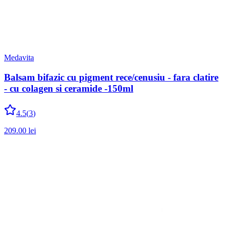
Medavita
Balsam bifazic cu pigment rece/cenusiu - fara clatire
- cu colagen si ceramide -150ml
4.5
(
3
)
209.00
lei