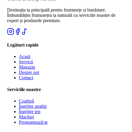
Destinația ta principală pentru frumusețe și bunăstare.
Îmbunătățim frumusețea ta naturală cu serviciile noastre de
expert și produsele premium.
Legături rapide
Acasă
Servicii
Magazin
Despre noi
Contact
Serviciile noastre
Coafură
Îngrijire unghii
Îngrijire ten
Machiaj
Programează-te