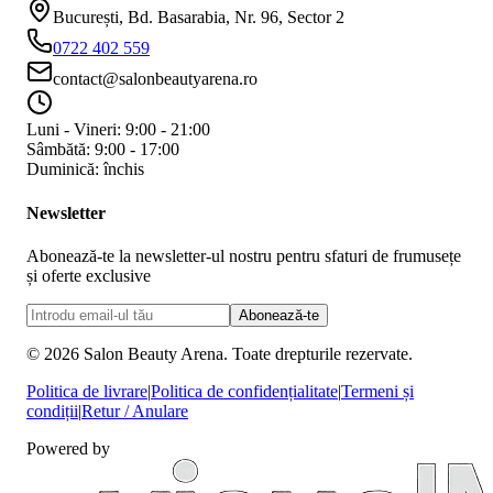
București, Bd. Basarabia, Nr. 96, Sector 2
0722 402 559
contact@salonbeautyarena.ro
Luni - Vineri: 9:00 - 21:00
Sâmbătă: 9:00 - 17:00
Duminică: închis
Newsletter
Abonează-te la newsletter-ul nostru pentru sfaturi de frumusețe
și oferte exclusive
Abonează-te
©
2026
Salon Beauty Arena. Toate drepturile rezervate.
Politica de livrare
|
Politica de confidențialitate
|
Termeni și
condiții
|
Retur / Anulare
Powered by