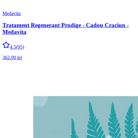
Medavita
Tratament Regenerant Prodige - Cadou Craciun -
Medavita
4.5
(
95
)
362.00
lei