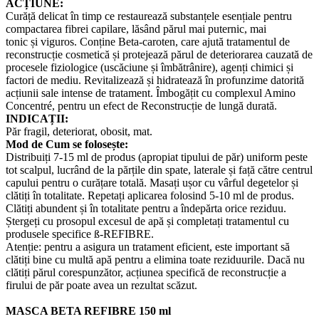
ACȚIUNE:
Curăță delicat în timp ce restaurează substanțele esențiale pentru
compactarea fibrei capilare, lăsând părul mai puternic, mai
tonic și viguros. Conține Beta-caroten, care ajută tratamentul de
reconstrucție cosmetică și protejează părul de deteriorarea cauzată de
procesele fiziologice (uscăciune și îmbătrânire), agenți chimici și
factori de mediu. Revitalizează și hidratează în profunzime datorită
acțiunii sale intense de tratament. Îmbogățit cu complexul Amino
Concentré, pentru un efect de Reconstrucție de lungă durată.
INDICAȚII:
Păr fragil, deteriorat, obosit, mat.
Mod de Cum se folosește:
Distribuiți 7-15 ml de produs (apropiat tipului de păr) uniform peste
tot scalpul, lucrând de la părțile din spate, laterale și față către centrul
capului pentru o curățare totală. Masați ușor cu vârful degetelor și
clătiți în totalitate. Repetați aplicarea folosind 5-10 ml de produs.
Clătiți abundent și în totalitate pentru a îndepărta orice reziduu.
Ștergeți cu prosopul excesul de apă și completați tratamentul cu
produsele specifice ß-REFIBRE.
Atenție: pentru a asigura un tratament eficient, este important să
clătiți bine cu multă apă pentru a elimina toate reziduurile. Dacă nu
clătiți părul corespunzător, acțiunea specifică de reconstrucție a
firului de păr poate avea un rezultat scăzut.
MASCA BETA REFIBRE 150 ml