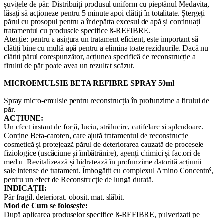
șuvițele de păr. Distribuiți produsul uniform cu pieptănul Medavita,
lăsați să acționeze pentru 5 minute apoi clătiți în totalitate. Ștergeți
părul cu prosopul pentru a îndepărta excesul de apă și continuați
tratamentul cu produsele specifice ß-REFIBRE.
Atenție: pentru a asigura un tratament eficient, este important să
clătiți bine cu multă apă pentru a elimina toate reziduurile. Dacă nu
clătiți părul corespunzător, acțiunea specifică de reconstrucție a
firului de păr poate avea un rezultat scăzut.
MICROEMULSIE BETA REFIBRE SPRAY 50ml
Spray micro-emulsie pentru reconstrucția în profunzime a firului de
păr.
ACȚIUNE:
Un efect instant de forță, luciu, strălucire, catifelare și splendoare.
Conține Beta-caroten, care ajută tratamentul de reconstrucție
cosmetică și protejează părul de deteriorarea cauzată de procesele
fiziologice (uscăciune și îmbătrânire), agenți chimici și factori de
mediu. Revitalizează și hidratează în profunzime datorită acțiunii
sale intense de tratament. Îmbogățit cu complexul Amino Concentré,
pentru un efect de Reconstrucție de lungă durată.
INDICAȚII:
Păr fragil, deteriorat, obosit, mat, slăbit.
Mod de Cum se folosește:
După aplicarea produselor specifice ß-REFIBRE, pulverizați pe