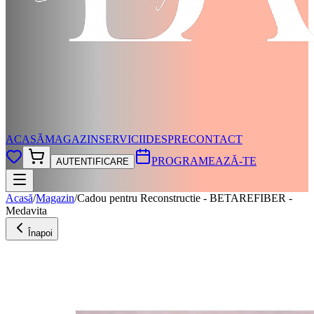
ACASĂ
MAGAZIN
SERVICII
DESPRE
CONTACT
PROGRAMEAZĂ-TE
AUTENTIFICARE
Acasă
/
Magazin
/
Cadou pentru Reconstructie - BETAREFIBER -
Medavita
Înapoi