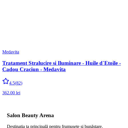
Medavita
Tratament Stralucire si Iluminare - Huile d`Etoile -
Cadou Craciun - Medavita
4.5
(
82
)
362.00
lei
Salon Beauty Arena
Destinația ta principală pentru frumusețe și bunăstare.