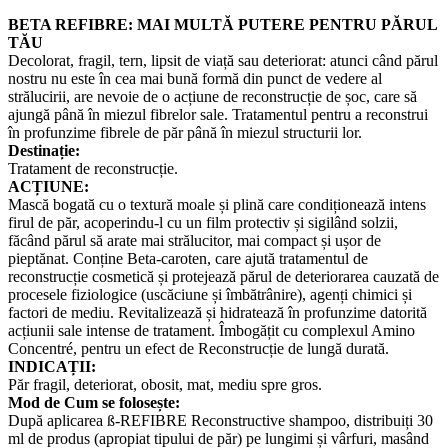
BETA REFIBRE: MAI MULTĂ PUTERE PENTRU PĂRUL
TĂU
Decolorat, fragil, tern, lipsit de viață sau deteriorat: atunci când părul
nostru nu este în cea mai bună formă din punct de vedere al
strălucirii, are nevoie de o acțiune de reconstrucție de șoc, care să
ajungă până în miezul fibrelor sale. Tratamentul pentru a reconstrui
în profunzime fibrele de păr până în miezul structurii lor.
Destinație:
Tratament de reconstrucție.
ACȚIUNE:
Mască bogată cu o textură moale și plină care condiționează intens
firul de păr, acoperindu-l cu un film protectiv și sigilând solzii,
făcând părul să arate mai strălucitor, mai compact și ușor de
pieptănat. Conține Beta-caroten, care ajută tratamentul de
reconstrucție cosmetică și protejează părul de deteriorarea cauzată de
procesele fiziologice (uscăciune și îmbătrânire), agenți chimici și
factori de mediu. Revitalizează și hidratează în profunzime datorită
acțiunii sale intense de tratament. Îmbogățit cu complexul Amino
Concentré, pentru un efect de Reconstrucție de lungă durată.
INDICAȚII:
Păr fragil, deteriorat, obosit, mat, mediu spre gros.
Mod de Cum se folosește:
După aplicarea ß-REFIBRE Reconstructive shampoo, distribuiți 30
ml de produs (apropiat tipului de păr) pe lungimi și vârfuri, masând