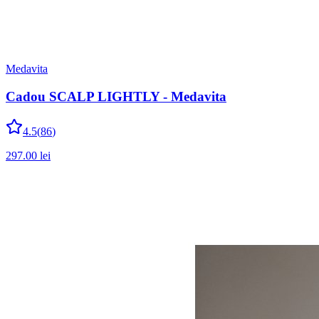
Medavita
Cadou SCALP LIGHTLY - Medavita
4.5
(
86
)
297.00
lei