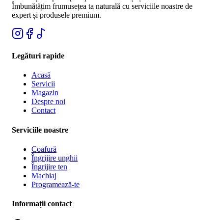
Îmbunătățim frumusețea ta naturală cu serviciile noastre de
expert și produsele premium.
Legături rapide
Acasă
Servicii
Magazin
Despre noi
Contact
Serviciile noastre
Coafură
Îngrijire unghii
Îngrijire ten
Machiaj
Programează-te
Informații contact