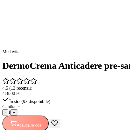
Medavita
DermoCrema Anticadere pre-sa
4.5
(
13
recenzii)
418.00
lei
În stoc
(
93
disponibile)
Cantitate:
1
-
+
Adaugă în coș