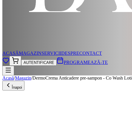
ACASĂ
MAGAZIN
SERVICII
DESPRE
CONTACT
PROGRAMEAZĂ-TE
AUTENTIFICARE
Acasă
/
Magazin
/
DermoCrema Anticadere pre-sampon - Co Wash Loti
Înapoi