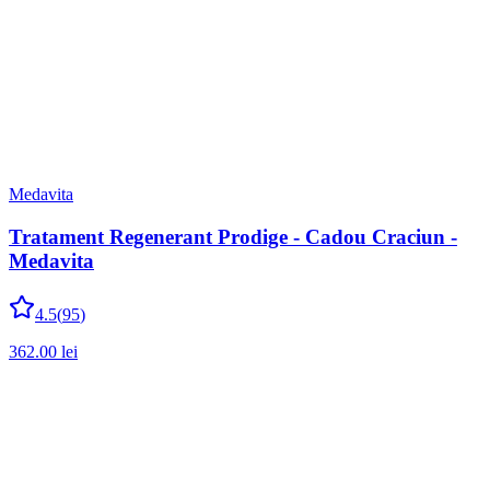
Medavita
Tratament Regenerant Prodige - Cadou Craciun -
Medavita
4.5
(
95
)
362.00
lei