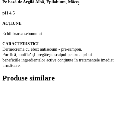
Pe bază de Argilă Albă, Epilobium, Măceș
pH 4.5
ACȚIUNE
Echilibrarea sebumului
CARACTERISTICI
Dermocremă cu efect antisebum - pre-șampon.
Purifică, tonifică și pregătește scalpul pentru a primi
beneficiile ingredientelor active conținute în tratamentele imediat
următoare.
Produse similare