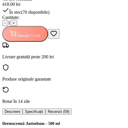
418.00
lei
În stoc
(
70
disponibile)
Cantitate:
1
-
+
Adaugă în coș
Livrare gratuită peste 200 lei
Produse originale garantate
Retur în 14 zile
Descriere
Specificații
Recenzii (59)
Dermocremă Antisebum - 500 ml