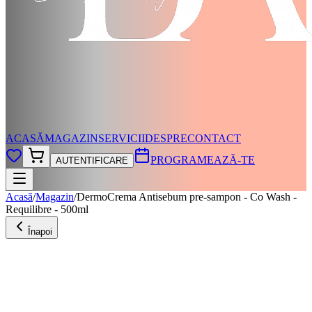
ACASĂ
MAGAZIN
SERVICII
DESPRE
CONTACT
PROGRAMEAZĂ-TE
AUTENTIFICARE
Acasă
/
Magazin
/
DermoCrema Antisebum pre-sampon - Co Wash -
Requilibre - 500ml
Înapoi