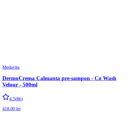
Medavita
DermoCrema Calmanta pre-sampon - Co Wash
Velour - 500ml
4.5
(
86
)
418.00
lei