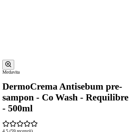
Medavita
DermoCrema Antisebum pre-
sampon - Co Wash - Requilibre
- 500ml
4.5
(
59
recenzii)