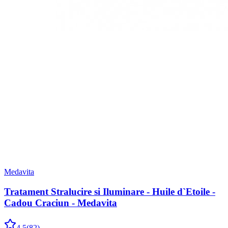
Medavita
Tratament Stralucire si Iluminare - Huile d`Etoile -
Cadou Craciun - Medavita
4.5
(
82
)