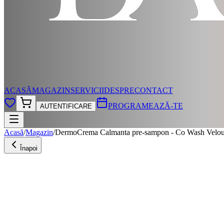
ACASĂ
MAGAZIN
SERVICII
DESPRE
CONTACT
PROGRAMEAZĂ-TE
AUTENTIFICARE
Acasă
/
Magazin
/
DermoCrema Calmanta pre-sampon - Co Wash Velou
Înapoi