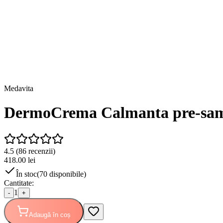
Medavita
DermoCrema Calmanta pre-samp
4.5
(
86
recenzii)
418.00
lei
În stoc
(
70
disponibile)
Cantitate:
1
-
+
Adaugă în coș