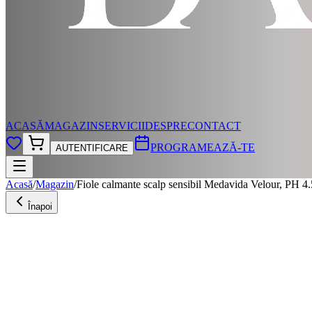
ACASĂ
MAGAZIN
SERVICII
DESPRE
CONTACT
PROGRAMEAZĂ-TE
AUTENTIFICARE
Acasă
/
Magazin
/
Fiole calmante scalp sensibil Medavida Velour, PH 4.5
Înapoi