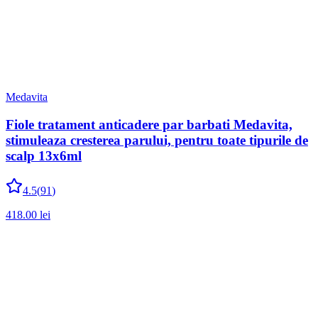
Medavita
Fiole tratament anticadere par barbati Medavita,
stimuleaza cresterea parului, pentru toate tipurile de
scalp 13x6ml
4.5
(
91
)
418.00
lei