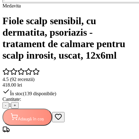
Medavita
Fiole scalp sensibil, cu
dermatita, psoriazis -
tratament de calmare pentru
scalp inrosit, uscat, 12x6ml
4.5
(
92
recenzii)
418.00
lei
În stoc
(
139
disponibile)
Cantitate:
1
-
+
Adaugă în coș