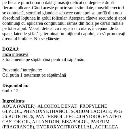
pe fiecare punct doar o dată și masați delicat cu degetele după
fiecare aplicare. Când aceste puncte sunt stimulate, mușchii erectori
se contractă, storcând glandele sebacee care apoi se umflă din nou
absorbind loțiunea în golul folicular. Așteptați câteva secunde și apoi
continuați cu aplicarea conținutului rămas din fiolă pe cărări radiale
pe tot scalpul. Masați delicat cu mișcări circulare, începând de la
spate, laterale și față și terminați în mijlocul capului, ca să promovați
drenajul limfatic. Nu se clătește.
DOZAJ:
Faza intensivă
3 tratamente pe săptămână pentru 4 săptămâni
Prevenție / întreținere:
Cel puțin 1 tratament pe săptămână
Disponibil în:
6ml x 12
Ingredients
AQUA (WATER), ALCOHOL DENAT., PROPYLENE
GLYCOL, PHENOXYETHANOL, SODIUM LACTATE, PPG-
26-BUTETH-26, PANTHENOL, PEG-40 HYDROGENATED
CASTOR OIL, ALLANTOIN, BISABOLOL, PARFUM
(FRAGRANCE), HYDROXYCITRONELLAL, ACHILLEA