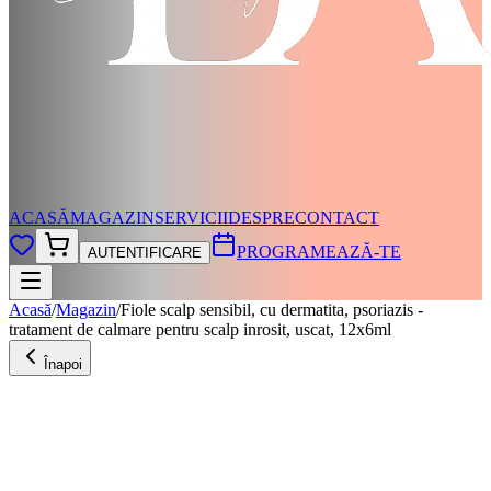
ACASĂ
MAGAZIN
SERVICII
DESPRE
CONTACT
PROGRAMEAZĂ-TE
AUTENTIFICARE
Acasă
/
Magazin
/
Fiole scalp sensibil, cu dermatita, psoriazis -
tratament de calmare pentru scalp inrosit, uscat, 12x6ml
Înapoi