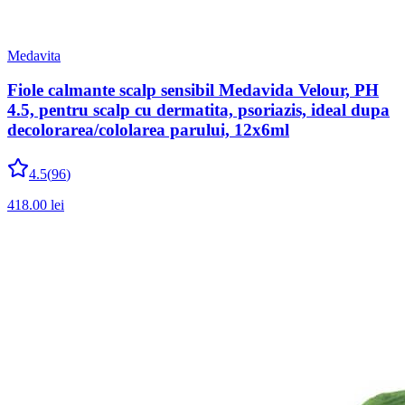
Medavita
Fiole calmante scalp sensibil Medavida Velour, PH
4.5, pentru scalp cu dermatita, psoriazis, ideal dupa
decolorarea/cololarea parului, 12x6ml
4.5
(
96
)
418.00
lei