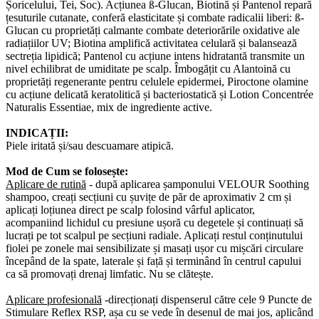
Șoricelului, Tei, Soc). Acțiunea ß-Glucan, Biotină și Pantenol repară
țesuturile cutanate, conferă elasticitate și combate radicalii liberi: ß-
Glucan cu proprietăți calmante combate deteriorările oxidative ale
radiațiilor UV; Biotina amplifică activitatea celulară și balansează
sectreția lipidică; Pantenol cu acțiune intens hidratantă transmite un
nivel echilibrat de umiditate pe scalp. Îmbogățit cu Alantoină cu
proprietăți regenerante pentru celulele epidermei, Piroctone olamine
cu acțiune delicată keratolitică și bacteriostatică și Lotion Concentrée
Naturalis Essentiae, mix de ingrediente active.
INDICAȚII:
Piele iritată și/sau descuamare atipică.
Mod de Cum se folosește:
Aplicare de rutină
- după aplicarea șamponului VELOUR Soothing
shampoo, creați secțiuni cu șuvițe de păr de aproximativ 2 cm și
aplicați loțiunea direct pe scalp folosind vârful aplicator,
acompaniind lichidul cu presiune ușoră cu degetele și continuați să
lucrați pe tot scalpul pe secțiuni radiale. Aplicați restul conținutului
fiolei pe zonele mai sensibilizate și masați ușor cu mișcări circulare
începând de la spate, laterale și față și terminând în centrul capului
ca să promovați drenaj limfatic. Nu se clătește.
Aplicare profesională
-direcționați dispenserul către cele 9 Puncte de
Stimulare Reflex RSP, așa cu se vede în desenul de mai jos, aplicând