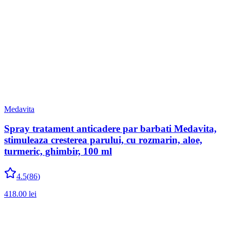
Medavita
Spray tratament anticadere par barbati Medavita,
stimuleaza cresterea parului, cu rozmarin, aloe,
turmeric, ghimbir, 100 ml
4.5
(
86
)
418.00
lei