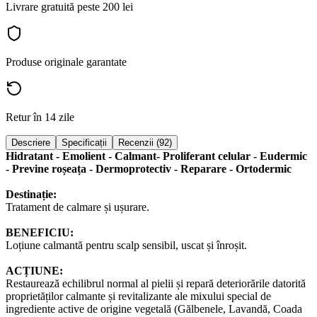
Livrare gratuită peste 200 lei
Produse originale garantate
Retur în 14 zile
Descriere
Specificații
Recenzii (92)
Hidratant - Emolient - Calmant- Proliferant celular - Eudermic
- Previne roșeața - Dermoprotectiv - Reparare - Ortodermic
Destinație:
Tratament de calmare și ușurare.
BENEFICIU:
Loțiune calmantă pentru scalp sensibil, uscat și înroșit.
ACȚIUNE:
Restaurează echilibrul normal al pielii și repară deteriorările datorită
proprietăților calmante și revitalizante ale mixului special de
ingrediente active de origine vegetală (Gălbenele, Lavandă, Coada