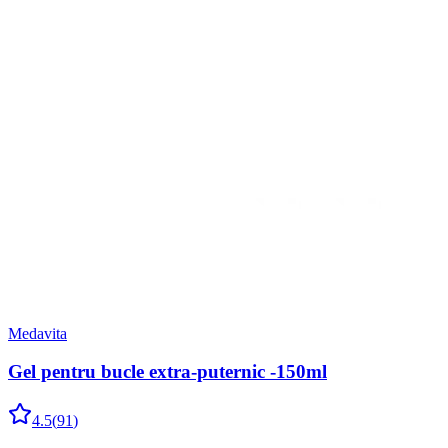
Medavita
Gel pentru bucle extra-puternic -150ml
4.5
(
91
)