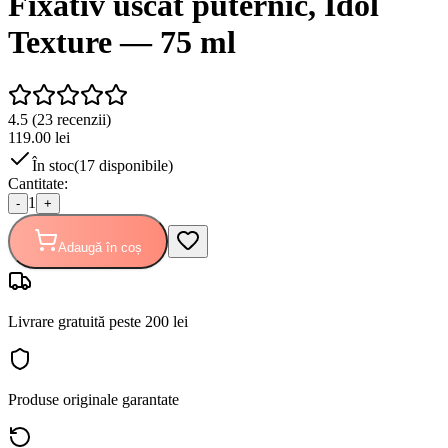
Fixativ uscat puternic, Idol
Texture — 75 ml
4.5
(
23
recenzii)
119.00
lei
În stoc
(
17
disponibile)
Cantitate:
1
-
+
Adaugă în coș
Livrare gratuită peste 200 lei
Produse originale garantate