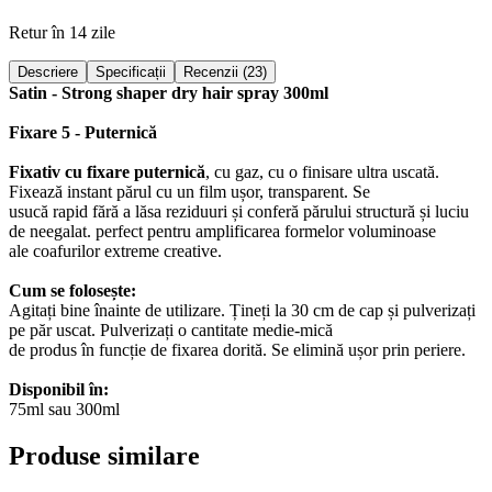
Retur în 14 zile
Descriere
Specificații
Recenzii (23)
Satin - Strong shaper dry hair spray 300ml
Fixare 5 - Puternică
Fixativ cu fixare puternică
, cu gaz, cu o finisare ultra uscată.
Fixează instant părul cu un film ușor, transparent. Se
usucă rapid fără a lăsa reziduuri și conferă părului structură și luciu
de neegalat. perfect pentru amplificarea formelor voluminoase
ale coafurilor extreme creative.
Cum se folosește:
Agitați bine înainte de utilizare. Țineți la 30 cm de cap și pulverizați
pe păr uscat. Pulverizați o cantitate medie-mică
de produs în funcție de fixarea dorită. Se elimină ușor prin periere.
Disponibil în:
75ml sau 300ml
Produse similare