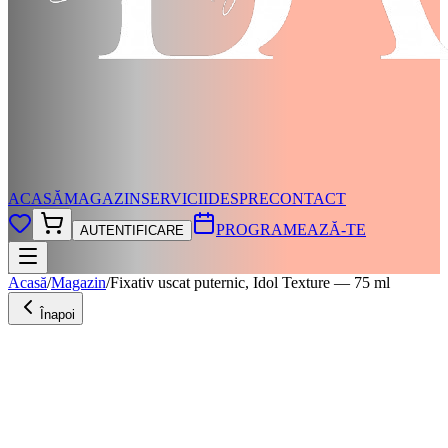
ACASĂ
MAGAZIN
SERVICII
DESPRE
CONTACT
PROGRAMEAZĂ-TE
AUTENTIFICARE
Acasă
/
Magazin
/
Fixativ uscat puternic, Idol Texture — 75 ml
Înapoi