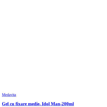
Medavita
Gel cu fixare medie, Idol Man-200ml