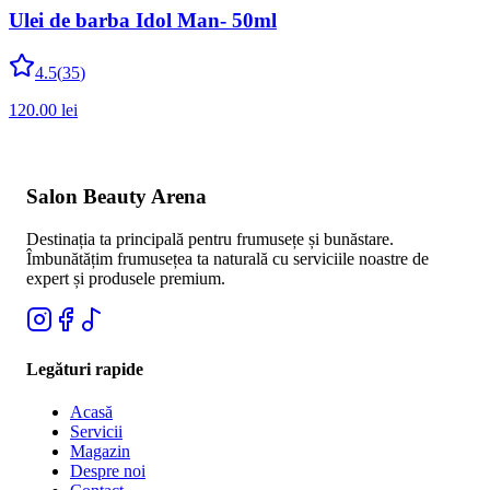
Ulei de barba Idol Man- 50ml
4.5
(
35
)
120.00
lei
Salon Beauty Arena
Destinația ta principală pentru frumusețe și bunăstare.
Îmbunătățim frumusețea ta naturală cu serviciile noastre de
expert și produsele premium.
Legături rapide
Acasă
Servicii
Magazin
Despre noi