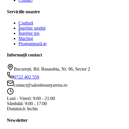
Contact
Serviciile noastre
Coafură
Îngrijire unghii
Îngrijire ten
Machiaj
Programează-te
Informații contact
București, Bd. Basarabia, Nr. 96, Sector 2
0722 402 559
contact@salonbeautyarena.ro
Luni - Vineri: 9:00 - 21:00
Sâmbătă: 9:00 - 17:00
Duminică: închis
Newsletter