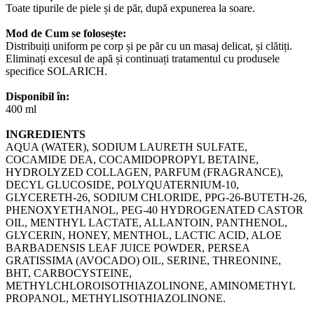
Toate tipurile de piele și de păr, după expunerea la soare.
Mod de Cum se folosește:
Distribuiți uniform pe corp și pe păr cu un masaj delicat, și clătiți.
Eliminați excesul de apă și continuați tratamentul cu produsele
specifice SOLARICH.
Disponibil în:
400 ml
INGREDIENTS
AQUA (WATER), SODIUM LAURETH SULFATE,
COCAMIDE DEA, COCAMIDOPROPYL BETAINE,
HYDROLYZED COLLAGEN, PARFUM (FRAGRANCE),
DECYL GLUCOSIDE, POLYQUATERNIUM-10,
GLYCERETH-26, SODIUM CHLORIDE, PPG-26-BUTETH-26,
PHENOXYETHANOL, PEG-40 HYDROGENATED CASTOR
OIL, MENTHYL LACTATE, ALLANTOIN, PANTHENOL,
GLYCERIN, HONEY, MENTHOL, LACTIC ACID, ALOE
BARBADENSIS LEAF JUICE POWDER, PERSEA
GRATISSIMA (AVOCADO) OIL, SERINE, THREONINE,
BHT, CARBOCYSTEINE,
METHYLCHLOROISOTHIAZOLINONE, AMINOMETHYL
PROPANOL, METHYLISOTHIAZOLINONE.