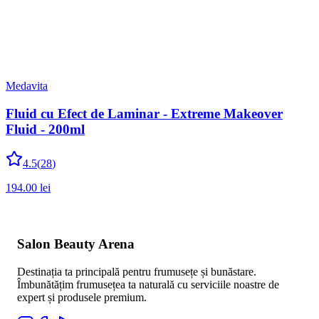
Medavita
Fluid cu Efect de Laminar - Extreme Makeover
Fluid - 200ml
4.5
(
28
)
194.00
lei
Salon Beauty Arena
Destinația ta principală pentru frumusețe și bunăstare.
Îmbunătățim frumusețea ta naturală cu serviciile noastre de
expert și produsele premium.