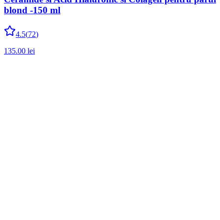
blond -150 ml
4.5
(
72
)
135.00
lei