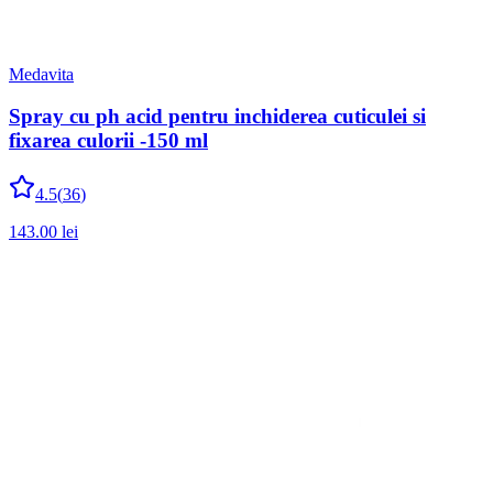
Medavita
Spray cu ph acid pentru inchiderea cuticulei si
fixarea culorii -150 ml
4.5
(
36
)
143.00
lei