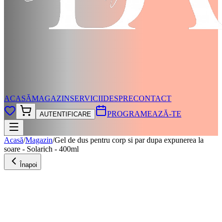
ACASĂ
MAGAZIN
SERVICII
DESPRE
CONTACT
PROGRAMEAZĂ-TE
AUTENTIFICARE
Acasă
/
Magazin
/
Gel de dus pentru corp si par dupa expunerea la
soare - Solarich - 400ml
Înapoi