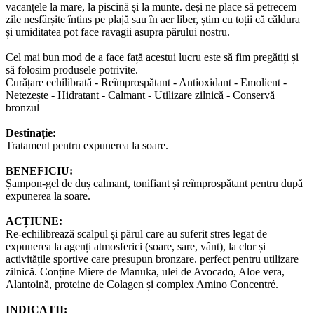
vacanțele la mare, la piscină și la munte. deși ne place să petrecem
zile nesfârșite întins pe plajă sau în aer liber, știm cu toții că căldura
și umiditatea pot face ravagii asupra părului nostru.
Cel mai bun mod de a face față acestui lucru este să fim pregătiți și
să folosim produsele potrivite.
Curățare echilibrată - Reîmprospătant - Antioxidant - Emolient -
Netezește - Hidratant - Calmant - Utilizare zilnică - Conservă
bronzul
Destinație:
Tratament pentru expunerea la soare.
BENEFICIU:
Șampon-gel de duș calmant, tonifiant și reîmprospătant pentru după
expunerea la soare.
ACȚIUNE:
Re-echilibrează scalpul și părul care au suferit stres legat de
expunerea la agenți atmosferici (soare, sare, vânt), la clor și
activitățile sportive care presupun bronzare. perfect pentru utilizare
zilnică. Conține Miere de Manuka, ulei de Avocado, Aloe vera,
Alantoină, proteine de Colagen și complex Amino Concentré.
INDICAȚII: