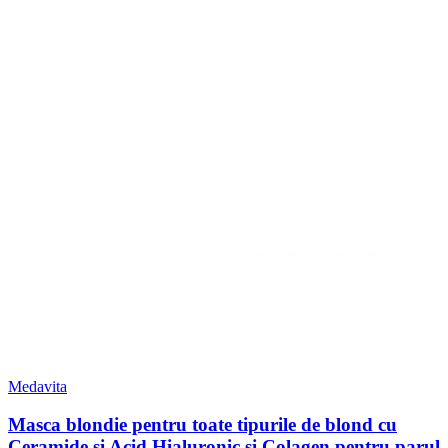
Medavita
Masca blondie pentru toate tipurile de blond cu
Ceramide si Acid Hialuronic si Colagen pentru parul