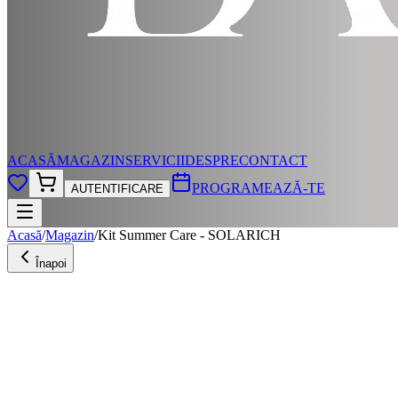
ACASĂ
MAGAZIN
SERVICII
DESPRE
CONTACT
PROGRAMEAZĂ-TE
AUTENTIFICARE
Acasă
/
Magazin
/
Kit Summer Care - SOLARICH
Înapoi