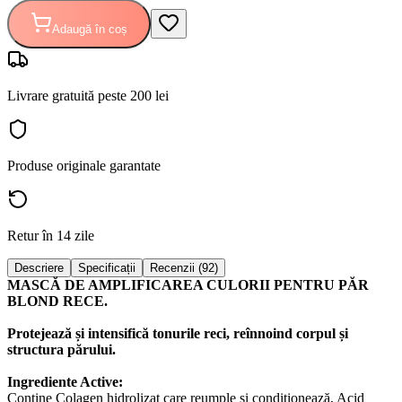
Adaugă în coș
Livrare gratuită peste 200 lei
Produse originale garantate
Retur în 14 zile
Descriere
Specificații
Recenzii (92)
MASCĂ DE AMPLIFICAREA CULORII PENTRU PĂR
BLOND RECE.
Protejează și intensifică tonurile reci, reînnoind corpul și
structura părului.
Ingrediente Active:
Conține Colagen hidrolizat care reumple și condiționează, Acid