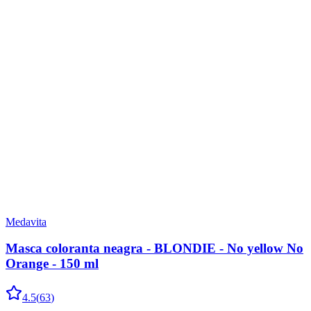
Medavita
Masca coloranta neagra - BLONDIE - No yellow No
Orange - 150 ml
4.5
(
63
)