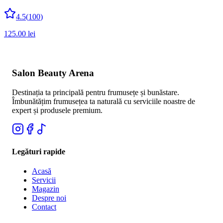
4.5
(
100
)
125.00
lei
Salon Beauty Arena
Destinația ta principală pentru frumusețe și bunăstare.
Îmbunătățim frumusețea ta naturală cu serviciile noastre de
expert și produsele premium.
Legături rapide
Acasă
Servicii
Magazin
Despre noi
Contact