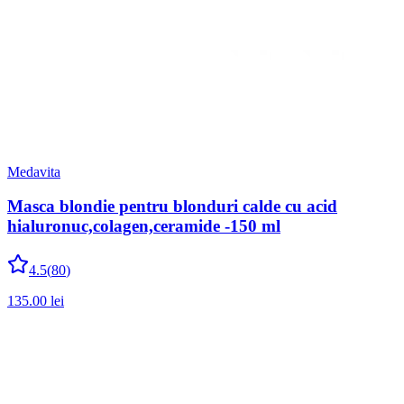
Medavita
Masca blondie pentru blonduri calde cu acid
hialuronuc,colagen,ceramide -150 ml
4.5
(
80
)
135.00
lei