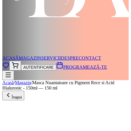
ACASĂ
MAGAZIN
SERVICII
DESPRE
CONTACT
PROGRAMEAZĂ-TE
AUTENTIFICARE
Acasă
/
Magazin
/
Masca Nuantatoare cu Pigment Rece si Acid
Hialuronic - 150ml — 150 ml
Înapoi