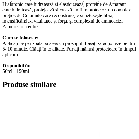
Hialuronic care hidratează și elasticizează, proteine de Amarant
care hidratează, protejează și crează un film protector, un complex
prețios de Ceramide care reconstruiește și netezește fibra,
intensificându-i vitalitatea și forța, și complexul de aminoacizi
Amino Concentré.
Cum se folosește:
Aplicați pe păr spălat și sters cu prosopul. Lăsați să acționeze pentru
5/ 10 minute. Clătiți în totalitate. Purtați mănuși protectoare în timpul
aplicării.
Disponibil în:
50ml - 150ml
Produse similare