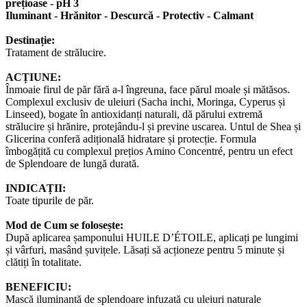
prețioase - pH 3
Iluminant - Hrănitor - Descurcă - Protectiv - Calmant
Destinație:
Tratament de strălucire.
ACȚIUNE:
Înmoaie firul de păr fără a-l îngreuna, face părul moale și mătăsos.
Complexul exclusiv de uleiuri (Sacha inchi, Moringa, Cyperus și
Linseed), bogate în antioxidanți naturali, dă părului extremă
strălucire și hrănire, protejându-l și previne uscarea. Untul de Shea și
Glicerina conferă adițională hidratare și protecție. Formula
îmbogățită cu complexul prețios Amino Concentré, pentru un efect
de Splendoare de lungă durată.
INDICAȚII:
Toate tipurile de păr.
Mod de Cum se folosește:
După aplicarea șamponului HUILE D’ÉTOILE, aplicați pe lungimi
și vârfuri, masând șuvițele. Lăsați să acționeze pentru 5 minute și
clătiți în totalitate.
BENEFICIU:
Mască iluminantă de splendoare infuzată cu uleiuri naturale