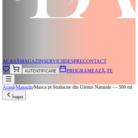
ACASĂ
MAGAZIN
SERVICII
DESPRE
CONTACT
PROGRAMEAZĂ-TE
AUTENTIFICARE
Acasă
/
Magazin
/
Masca pt Stralucire din Uleiuri Naturale — 500 ml
Înapoi