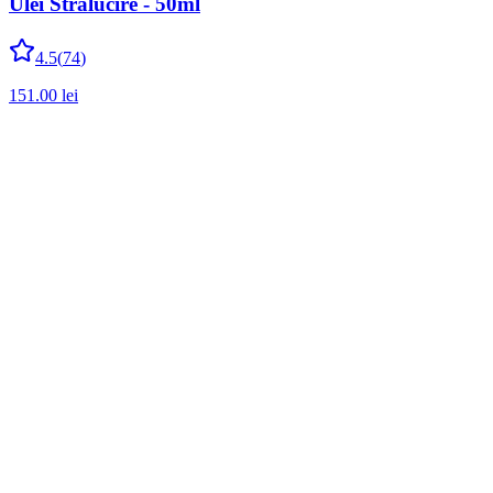
Ulei Stralucire - 50ml
4.5
(
74
)
151.00
lei