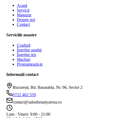
Acasă
Servicii
Magazin
Despre noi
Contact
Serviciile noastre
Coafură
Îngrijire unghii
Îngrijire ten
Machiaj
Programează-te
Informații contact
București, Bd. Basarabia, Nr. 96, Sector 2
0722 402 559
contact@salonbeautyarena.ro
Luni - Vineri: 9:00 - 21:00