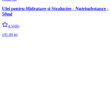
Ulei pentru Hidratare si Stralucire - Nutrisubstance -
50ml
4.5
(
66
)
191.00
lei