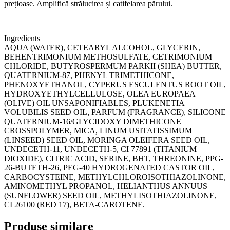
prețioase. Amplifică strălucirea și catifelarea părului.
Ingredients
AQUA (WATER), CETEARYL ALCOHOL, GLYCERIN,
BEHENTRIMONIUM METHOSULFATE, CETRIMONIUM
CHLORIDE, BUTYROSPERMUM PARKII (SHEA) BUTTER,
QUATERNIUM-87, PHENYL TRIMETHICONE,
PHENOXYETHANOL, CYPERUS ESCULENTUS ROOT OIL,
HYDROXYETHYLCELLULOSE, OLEA EUROPAEA
(OLIVE) OIL UNSAPONIFIABLES, PLUKENETIA
VOLUBILIS SEED OIL, PARFUM (FRAGRANCE), SILICONE
QUATERNIUM-16/GLYCIDOXY DIMETHICONE
CROSSPOLYMER, MICA, LINUM USITATISSIMUM
(LINSEED) SEED OIL, MORINGA OLEIFERA SEED OIL,
UNDECETH-11, UNDECETH-5, CI 77891 (TITANIUM
DIOXIDE), CITRIC ACID, SERINE, BHT, THREONINE, PPG-
26-BUTETH-26, PEG-40 HYDROGENATED CASTOR OIL,
CARBOCYSTEINE, METHYLCHLOROISOTHIAZOLINONE,
AMINOMETHYL PROPANOL, HELIANTHUS ANNUUS
(SUNFLOWER) SEED OIL, METHYLISOTHIAZOLINONE,
CI 26100 (RED 17), BETA-CAROTENE.
Produse similare