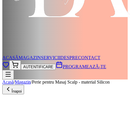
ACASĂ
MAGAZIN
SERVICII
DESPRE
CONTACT
PROGRAMEAZĂ-TE
AUTENTIFICARE
Acasă
/
Magazin
/
Perie pentru Masaj Scalp - material Silicon
Înapoi