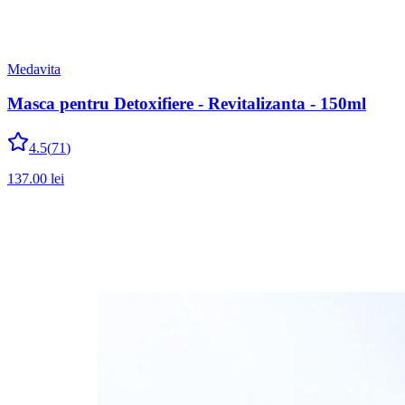
Medavita
Masca pentru Detoxifiere - Revitalizanta - 150ml
4.5
(
71
)
137.00
lei