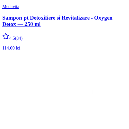
Medavita
Sampon pt Detoxifiere si Revitalizare - Oxygen
Detox — 250 ml
4.5
(
84
)
114.00
lei