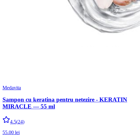
Medavita
Sampon cu keratina pentru netezire - KERATIN
MIRACLE — 55 ml
4.5
(
24
)
55.00
lei