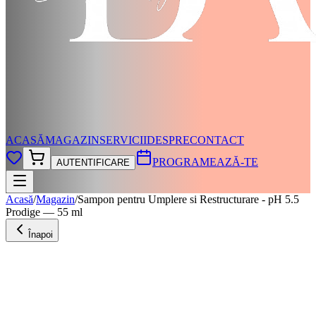
ACASĂ
MAGAZIN
SERVICII
DESPRE
CONTACT
PROGRAMEAZĂ-TE
AUTENTIFICARE
Acasă
/
Magazin
/
Sampon pentru Umplere si Restructurare - pH 5.5
Prodige — 55 ml
Înapoi