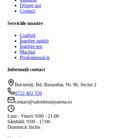
Despre noi
Contact
Serviciile noastre
Coafură
Îngrijire unghii
Îngrijire ten
Machiaj
Programează-te
Informații contact
București, Bd. Basarabia, Nr. 96, Sector 2
0722 402 559
contact@salonbeautyarena.ro
Luni - Vineri: 9:00 - 21:00
Sâmbătă: 9:00 - 17:00
Duminică: închis