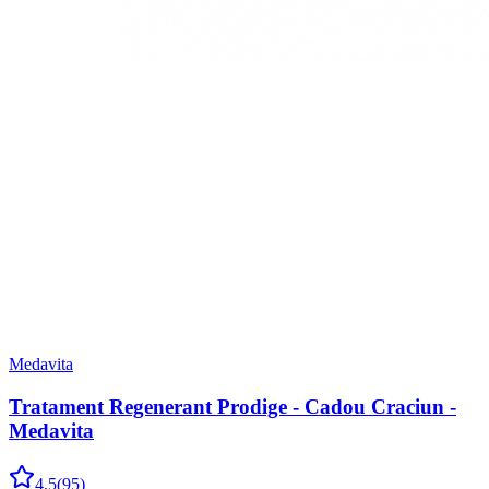
Medavita
Tratament Regenerant Prodige - Cadou Craciun -
Medavita
4.5
(
95
)