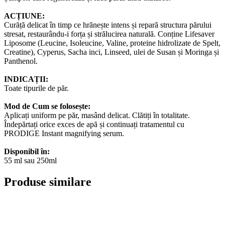
ACȚIUNE:
Curăță delicat în timp ce hrănește intens și repară structura părului
stresat, restaurându-i forța și strălucirea naturală. Conține Lifesaver
Liposome (Leucine, Isoleucine, Valine, proteine hidrolizate de Spelt,
Creatine), Cyperus, Sacha inci, Linseed, ulei de Susan și Moringa și
Panthenol.
INDICAȚII:
Toate tipurile de păr.
Mod de Cum se folosește:
Aplicați uniform pe păr, masând delicat. Clătiți în totalitate.
Îndepărtați orice exces de apă și continuați tratamentul cu
PRODIGE Instant magnifying serum.
Disponibil în:
55 ml sau 250ml
Produse similare