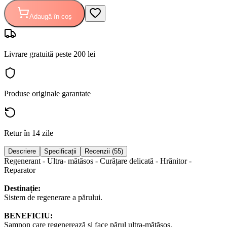
Adaugă în coș
Livrare gratuită peste 200 lei
Produse originale garantate
Retur în 14 zile
Descriere
Specificații
Recenzii (55)
Regenerant - Ultra- mătăsos - Curățare delicată - Hrănitor -
Reparator
Destinație:
Sistem de regenerare a părului.
BENEFICIU:
Șampon care regenerează și face părul ultra-mătăsos.