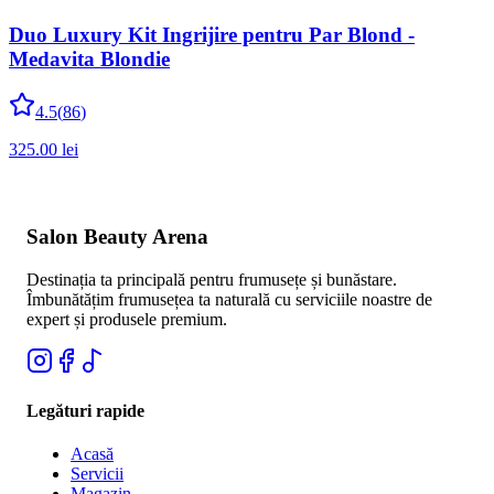
Duo Luxury Kit Ingrijire pentru Par Blond -
Medavita Blondie
4.5
(
86
)
325.00
lei
Salon Beauty Arena
Destinația ta principală pentru frumusețe și bunăstare.
Îmbunătățim frumusețea ta naturală cu serviciile noastre de
expert și produsele premium.
Legături rapide
Acasă
Servicii
Magazin