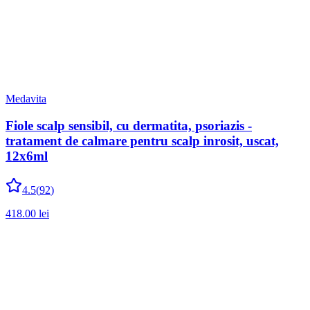
Medavita
Fiole scalp sensibil, cu dermatita, psoriazis -
tratament de calmare pentru scalp inrosit, uscat,
12x6ml
4.5
(
92
)
418.00
lei