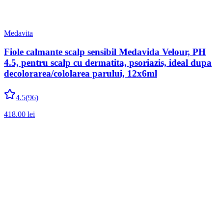
Medavita
Fiole calmante scalp sensibil Medavida Velour, PH
4.5, pentru scalp cu dermatita, psoriazis, ideal dupa
decolorarea/cololarea parului, 12x6ml
4.5
(
96
)
418.00
lei