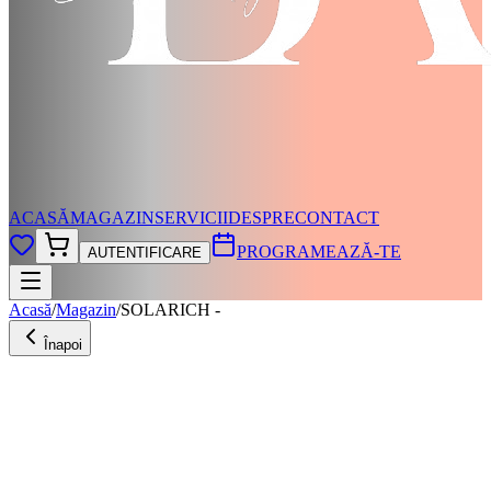
ACASĂ
MAGAZIN
SERVICII
DESPRE
CONTACT
PROGRAMEAZĂ-TE
AUTENTIFICARE
Acasă
/
Magazin
/
SOLARICH -
Înapoi