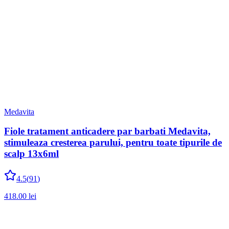
Medavita
Fiole tratament anticadere par barbati Medavita,
stimuleaza cresterea parului, pentru toate tipurile de
scalp 13x6ml
4.5
(
91
)
418.00
lei