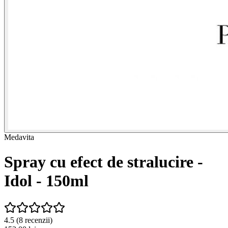
Medavita
Spray cu efect de stralucire -
Idol - 150ml
4.5
(
8
recenzii)