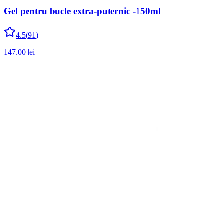
Gel pentru bucle extra-puternic -150ml
4.5
(
91
)
147.00
lei