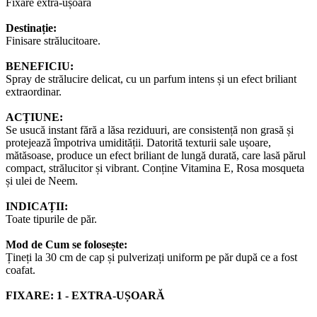
Fixare extra-ușoară
Destinație:
Finisare strălucitoare.
BENEFICIU:
Spray de strălucire delicat, cu un parfum intens și un efect briliant
extraordinar.
ACȚIUNE:
Se usucă instant fără a lăsa reziduuri, are consistență non grasă și
protejează împotriva umidității. Datorită texturii sale ușoare,
mătăsoase, produce un efect briliant de lungă durată, care lasă părul
compact, strălucitor și vibrant. Conține Vitamina E, Rosa mosqueta
și ulei de Neem.
INDICAȚII:
Toate tipurile de păr.
Mod de Cum se folosește:
Țineți la 30 cm de cap și pulverizați uniform pe păr după ce a fost
coafat.
FIXARE: 1 - EXTRA-UȘOARĂ