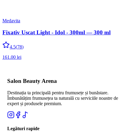
Medavita
Fixativ Uscat Light - Idol - 300ml — 300 ml
4.5
(
78
)
161.00
lei
Salon Beauty Arena
Destinația ta principală pentru frumusețe și bunăstare.
Îmbunătățim frumusețea ta naturală cu serviciile noastre de
expert și produsele premium.
Legături rapide