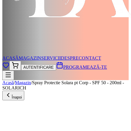
ACASĂ
MAGAZIN
SERVICII
DESPRE
CONTACT
PROGRAMEAZĂ-TE
AUTENTIFICARE
Acasă
/
Magazin
/
Spray Protectie Solara pt Corp - SPF 50 - 200ml -
SOLARICH
Înapoi