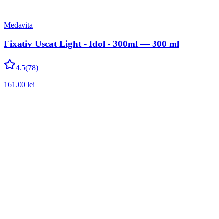
Medavita
Fixativ Uscat Light - Idol - 300ml — 300 ml
4.5
(
78
)
161.00
lei