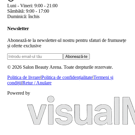
Luni - Vineri: 9:00 - 21:00
Sâmbătă: 9:00 - 17:00
Duminică: închis
Newsletter
Abonează-te la newsletter-ul nostru pentru sfaturi de frumusețe
și oferte exclusive
Abonează-te
©
2026
Salon Beauty Arena. Toate drepturile rezervate.
Politica de livrare
|
Politica de confidențialitate
|
Termeni și
condiții
|
Retur / Anulare
Powered by