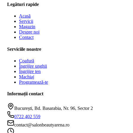
Legături rapide
Acasă
Servicii
Magazin
Despre noi
Contact
Serviciile noastre
Coafură
Îngrijire unghii
Îngrijire ten
Machiaj
Programează-te
Informații contact
București, Bd. Basarabia, Nr. 96, Sector 2
0722 402 559
contact@salonbeautyarena.ro