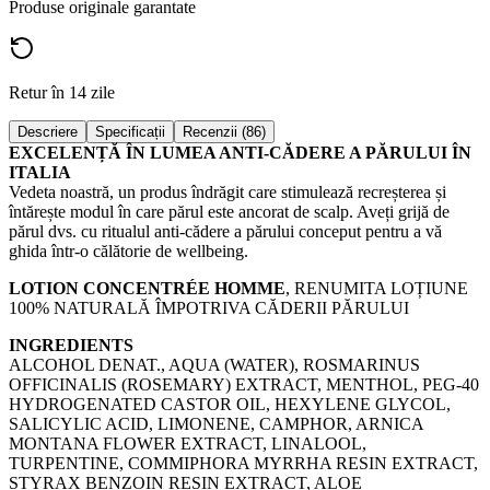
Produse originale garantate
Retur în 14 zile
Descriere
Specificații
Recenzii (86)
EXCELENȚĂ ÎN LUMEA ANTI-CĂDERE A PĂRULUI ÎN
ITALIA
Vedeta noastră, un produs îndrăgit care stimulează recreșterea și
întărește modul în care părul este ancorat de scalp. Aveți grijă de
părul dvs. cu ritualul anti-cădere a părului conceput pentru a vă
ghida într-o călătorie de wellbeing.
LOTION CONCENTRÉE HOMME
, RENUMITA LOȚIUNE
100% NATURALĂ ÎMPOTRIVA CĂDERII PĂRULUI
INGREDIENTS
ALCOHOL DENAT., AQUA (WATER), ROSMARINUS
OFFICINALIS (ROSEMARY) EXTRACT, MENTHOL, PEG-40
HYDROGENATED CASTOR OIL, HEXYLENE GLYCOL,
SALICYLIC ACID, LIMONENE, CAMPHOR, ARNICA
MONTANA FLOWER EXTRACT, LINALOOL,
TURPENTINE, COMMIPHORA MYRRHA RESIN EXTRACT,
STYRAX BENZOIN RESIN EXTRACT, ALOE