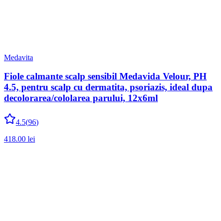
Medavita
Fiole calmante scalp sensibil Medavida Velour, PH
4.5, pentru scalp cu dermatita, psoriazis, ideal dupa
decolorarea/cololarea parului, 12x6ml
4.5
(
96
)
418.00
lei