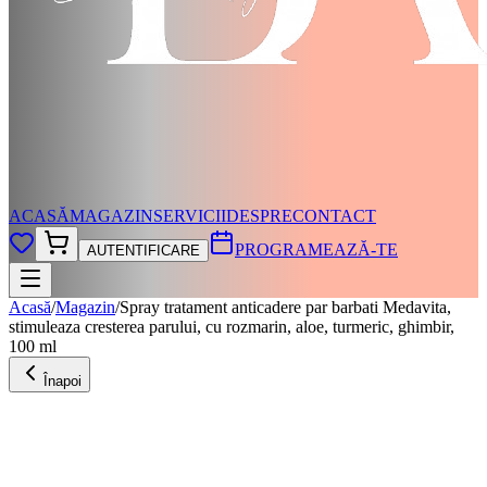
ACASĂ
MAGAZIN
SERVICII
DESPRE
CONTACT
PROGRAMEAZĂ-TE
AUTENTIFICARE
Acasă
/
Magazin
/
Spray tratament anticadere par barbati Medavita,
stimuleaza cresterea parului, cu rozmarin, aloe, turmeric, ghimbir,
100 ml
Înapoi