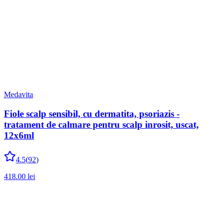
Medavita
Fiole scalp sensibil, cu dermatita, psoriazis -
tratament de calmare pentru scalp inrosit, uscat,
12x6ml
4.5
(
92
)
418.00
lei