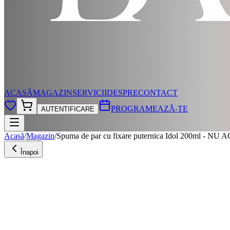
ACASĂ
MAGAZIN
SERVICII
DESPRE
CONTACT
PROGRAMEAZĂ-TE
AUTENTIFICARE
Acasă
/
Magazin
/
Spuma de par cu fixare puternica Idol 200ml - NU
Înapoi