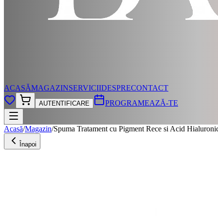
ACASĂ
MAGAZIN
SERVICII
DESPRE
CONTACT
PROGRAMEAZĂ-TE
AUTENTIFICARE
Acasă
/
Magazin
/
Spuma Tratament cu Pigment Rece si Acid Hialuroni
Înapoi