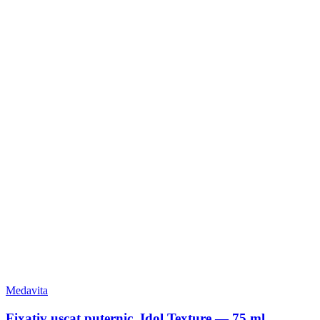
Medavita
Fixativ uscat puternic, Idol Texture — 75 ml