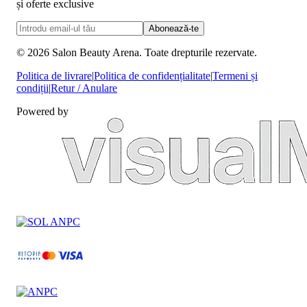
și oferte exclusive
Abonează-te
©
2026
Salon Beauty Arena. Toate drepturile rezervate.
Politica de livrare
|
Politica de confidențialitate
|
Termeni și
condiții
|
Retur / Anulare
Powered by