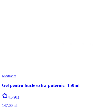
Medavita
Gel pentru bucle extra-puternic -150ml
4.5
(
91
)
147.00
lei