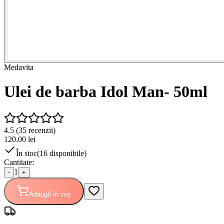
Medavita
Ulei de barba Idol Man- 50ml
4.5
(
35
recenzii)
120.00
lei
În stoc
(
16
disponibile)
Cantitate:
1
-
+
Adaugă în coș