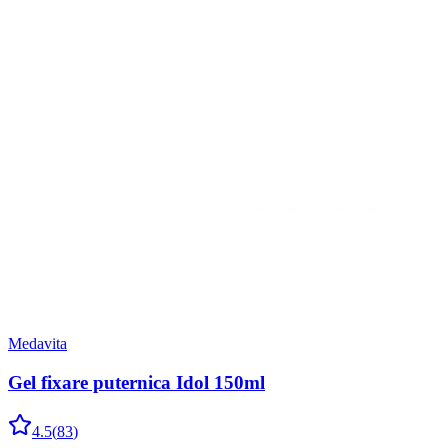
Medavita
Gel fixare puternica Idol 150ml
4.5
(
83
)