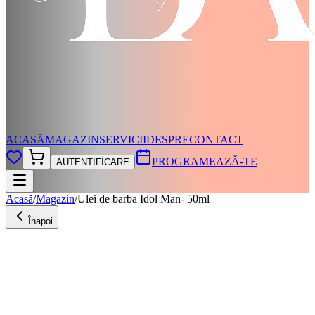
ACASĂ
MAGAZIN
SERVICII
DESPRE
CONTACT
PROGRAMEAZĂ-TE
AUTENTIFICARE
Acasă
/
Magazin
/
Ulei de barba Idol Man- 50ml
Înapoi